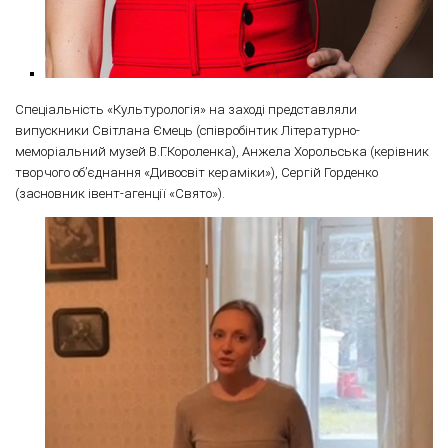
Спеціальність «Культурологія» на заході представляли
випускники Світлана Ємець (співробінтик Літературно-
меморіальний музей В.Г.Короленка), Анжела Хорольська (керівник
творчого об’єднання «Дивосвіт кераміки»), Сергій Горденко
(засновник івент-агенції «Свято»).