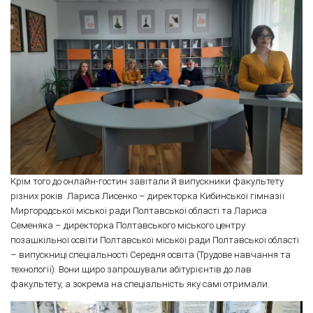
Крім того до онлайн-гостин завітали й випускники факультету
різних років. Лариса Лисенко – директорка Кибинської гімназії
Миргородської міської ради Полтавської області та Лариса
Семеняка – директорка Полтавського міського центру
позашкільної освіти Полтавської міської ради Полтавської області
– випускниці спеціальності Середня освіта (Трудове навчання та
технології). Вони щиро запрошували абітурієнтів до лав
факультету, а зокрема на спеціальність яку самі отримали.