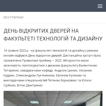
Skip to content
БЕЗ РУБРИКИ
ДЕНЬ ВІДКРИТИХ ДВЕРЕЙ НА
ФАКУЛЬТЕТІ ТЕХНОЛОГІЙ ТА ДИЗАЙНУ
14 травня 2022 р. на факультеті технологій та дизайну у режимі
онлайн відбувся День відкритих дверей. Дистанційна зустріч була
присвячена Правилам прийому – 2022. Абітурієнти мали
можливість поспілкуватися з деканом факультету Валентиною
Титаренко, завідувачами кафедр: Андрієм Циною, Оксаною
Кудрею, Олександром Лук’яненком, Євгеном Куликом та
викладачами спеціальностей Тетяною Борисовою та Юлією
Срібною, Вітою Дмитренко.