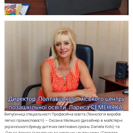
Випускниці спеціальності Професійна освіта (Технологія виробів
легкої промисловості) – Оксана Мелешко (дизайнер в майстерні
українського бренду дитячих святкових суконь Daniela Kids) та
Ольга Агеєва (засновник та керівник центру моди «Століття